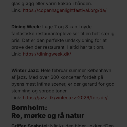
glas gløgg eller varm kakao i hånden.
Link:
https://copenhagenlightfestival.org/da/
Dining Week
:
I uge 7 og 8 kan I nyde
fantastiske restaurantoplevelser til en helt særlig
pris. Det er den perfekte undskyldning for at
prøve den der restaurant, I altid har talt om.
Link:
https://diningweek.dk/
Winter Jazz:
Hele februar summer København
af jazz. Med over 600 koncerter fordelt på
byens mest intime scener, er der garanti for god
stemning og sprøde toner.
Link:
https://jazz.dk/vinterjazz-2026/forside/
Bornholm:
Ro, mørke og rå natur
Griffen Spahotel:
Når kulden bider, lokker “Den