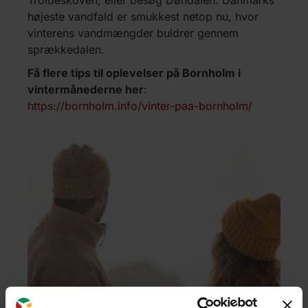
Troldeskoven, eller besøg Døndalen. Danmarks
højeste vandfald er smukkest netop nu, hvor
vinterens vandmængder buldrer gennem
sprækkedalen.
Få flere tips til oplevelser på Bornholm i
vintermånederne her
:
https://bornholm.info/vinter-paa-bornholm/