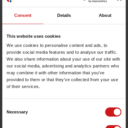
Consent
Details
About
Vi ses i skyerne
This website uses cookies
Uanset om jeres hjerter banker for storbyens
We use cookies to personalise content and ads, to
pulserende lys, Dining Week og jazzede nætter,
provide social media features and to analyse our traffic.
eller om I søger den dybe, bornholmske stilhed
We also share information about your use of our site with
under stjernerne, så står vi klar til at bringe jer
our social media, advertising and analytics partners who
sikkert frem.
may combine it with other information that you’ve
Book din februar get-away nu
provided to them or that they’ve collected from your use
of their services.
Book nu
P.S. – vidste du, at du også kan
booke hotel
ler
og lejebiler via vores hjemmeside?
Consent
Necessary
Selection