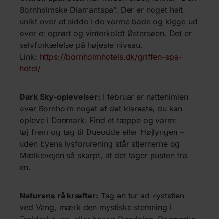
Bornholmske Diamantspa”. Der er noget helt
unikt over at sidde i de varme bade og kigge ud
over et oprørt og vinterkoldt Østersøen. Det er
selvforkælelse på højeste niveau.
Link:
https://bornholmhotels.dk/griffen-spa-
hotel/
Dark Sky-oplevelser:
I februar er nattehimlen
over Bornholm noget af det klareste, du kan
opleve i Danmark. Find et tæppe og varmt
tøj frem og tag til Dueodde eller Højlyngen –
uden byens lysforurening står stjernerne og
Mælkevejen så skarpt, at det tager pusten fra
en.
Naturens rå kræfter:
Tag en tur ad kyststien
ved Vang, mærk den mystiske stemning i