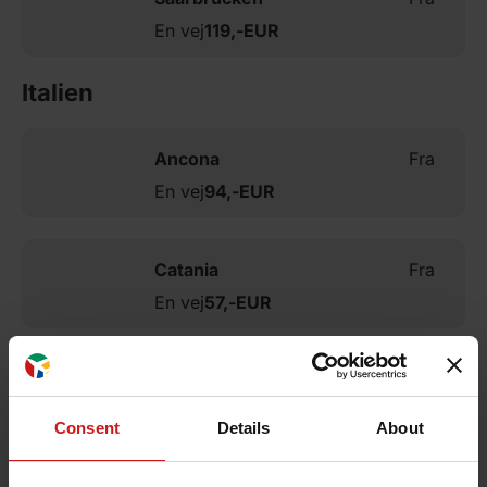
En vej
119,-
EUR
Italien
Ancona
Fra
En vej
94,-
EUR
Catania
Fra
En vej
57,-
EUR
Lampedusa
Fra
En vej
65,-
EUR
Consent
Details
About