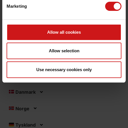
Marketing
Østrig
Linz
Fra
Allow all cookies
En vej
95,-
EUR
Allow selection
Ungarn
Use necessary cookies only
No data was found
Danmark
Norge
Tyskland