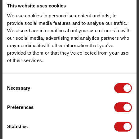
Milano
Fra
This website uses cookies
En vej
87,-
EUR
We use cookies to personalise content and ads, to
provide social media features and to analyse our traffic.
We also share information about your use of our site with
Palermo
Fra
our social media, advertising and analytics partners who
En vej
52,-
EUR
may combine it with other information that you’ve
provided to them or that they’ve collected from your use
of their services.
Pantelleria
Fra
En vej
42,-
EUR
Consent
Necessary
Selection
Roma
Fra
En vej
82,-
EUR
Preferences
Statistics
Trapani
Fra
En vej
44,-
EUR