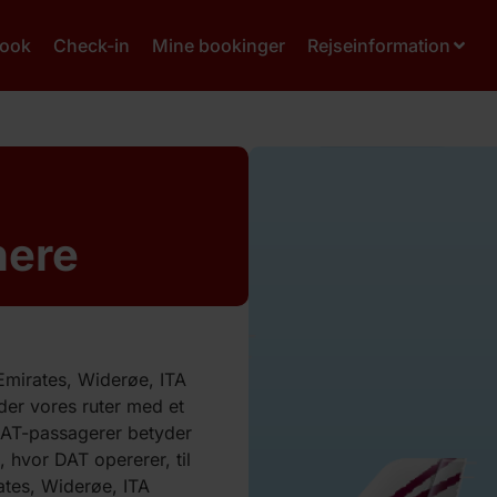
ook
Check-in
Mine bookinger
Rejseinformation
nere
 Emirates, Widerøe, ITA
der vores ruter med et
 DAT-passagerer betyder
e, hvor DAT opererer, til
ates, Widerøe, ITA