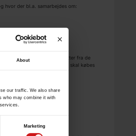
, og hvor der bl.a. samarbejdes om:
der det, at du kan købe billetter fra de
About
e eller Qatar Airways. Billetten skal købes
se our traffic. We also share
ers who may combine it with
 services.
Marketing