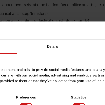
yselskaber, hvor selskaberne har indgået et billetsamarbejde
anset antal stop/transfers)
atisk til din slutdestination, når du skifter fly)
ige overnatninger
Emirates, Widerøe og Qatar Airways. For DAT-passagerer bety
Details
te videre til destinationer med SAS, Finnair, Emirates, Widerø
e content and ads, to provide social media features and to analy
lbyder DAT bagagesamarbejde med følgende flyselskaber:
 our site with our social media, advertising and analytics partn
 provided to them or that they’ve collected from your use of their
Preferences
Statistics