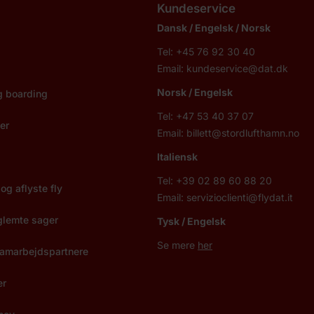
Kundeservice
Dansk / Engelsk / Norsk
Tel: +45 76 92 30 40
Email:
kundeservice@dat.dk
Norsk
/ Engelsk
g boarding
Tel: +47 53 40 37 07
er
Email:
billett@stordlufthamn.no
Italiensk
Tel: +39 02 89 60 88 20
og aflyste fly
Email:
servizioclienti@flydat.it
glemte sager
Tysk / Engelsk
Se mere
her
 samarbejdspartnere
er