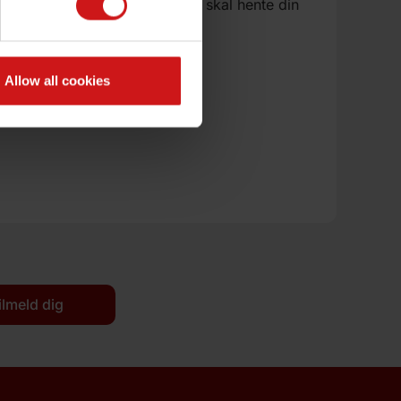
ionen. Det betyder, at du ikke skal hente din
Allow all cookies
or:
ilmeld dig