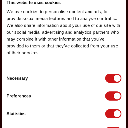
This website uses cookies
Billettyper
We use cookies to personalise content and ads, to
provide social media features and to analyse our traffic.
DAT Erhverv & Business – ny version
We also share information about your use of our site with
our social media, advertising and analytics partners who
DAT Pendler & Privat – ny version
may combine it with other information that you’ve
provided to them or that they’ve collected from your use
Folkemødet
of their services.
Grupperejser
Consent
Kampagnebilletter – Først til Mølle
Necessary
Selection
Oversigt over billettyper
Preferences
Pendlerbilletter
Seniorbilletter
Statistics
Travel Credit