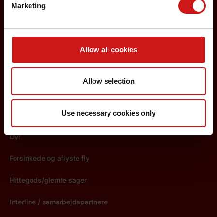
Marketing
Ungdoms-/studiebilletter
Rejseinfo
Bagage
Allow all cookies
Børn
Allow selection
Check-in og boarding
Use necessary cookies only
Destinationer
Dyr
Forsinkede og aflyste fly
Hittegods/glemte sager
Interline / samarbejdspartnere