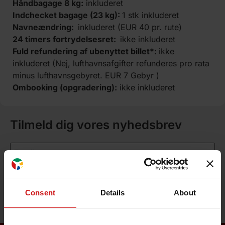
Håndbagage 8 kg:
inkluderet
Indchecket bagage (23 kg):
1 stk inkluderet
Navneændring:
inkluderet (EUR 40 pr. rute)
24 timers fortrydelsesret:
ikke inkluderet
Fuld refundering af ubenyttet billet*:
ikke
inkluderet (Nej, lufthavnsafgifter refunderes pro rata
minus lufthavnsgebyret. EUR 7 Gebyr )
Ombooking (opgradering):
ikke inkluderet
Tilmeld dig vores nyhedsbrev
Tilmeld dig
Consent
Details
About