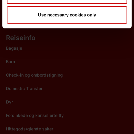
Studentbilletter
Use necessary cookies only
Travel Credit
Reiseinfo
Bagasje
Barn
Check-in og ombordstigning
Domestic Transfer
Dyr
Forsinkede og kansellerte fly
Hittegods/glemte saker