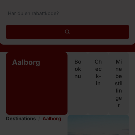
Aalborg
Bo
Ch
Mi
ok
ec
ne
nu
k-
be
in
stil
lin
ge
r
Destinations
Aalborg