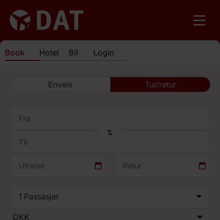
Book
Hotel
Bil
Login
Enveis
Tur/retur
⇄
1
Passasjer