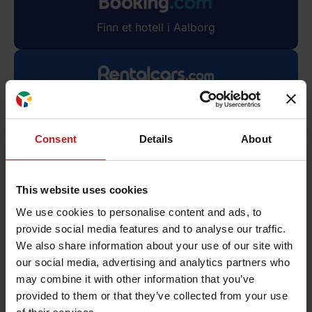
Finn et hotell i Aalborg
Lei en bil i Aalborg
Ruter:
Consent
Details
About
Aalborg – Bornholm
Fra
499,-
DKK
This website uses cookies
Book nu
We use cookies to personalise content and ads, to
provide social media features and to analyse our traffic.
We also share information about your use of our site with
our social media, advertising and analytics partners who
Bornholm – Aalborg
may combine it with other information that you’ve
Fra
499,-
DKK
provided to them or that they’ve collected from your use