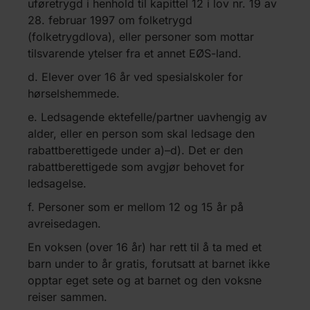
uføretrygd i henhold til kapittel 12 i lov nr. 19 av
28. februar 1997 om folketrygd
(folketrygdlova), eller personer som mottar
tilsvarende ytelser fra et annet EØS-land.
d. Elever over 16 år ved spesialskoler for
hørselshemmede.
e. Ledsagende ektefelle/partner uavhengig av
alder, eller en person som skal ledsage den
rabattberettigede under a)–d). Det er den
rabattberettigede som avgjør behovet for
ledsagelse.
f. Personer som er mellom 12 og 15 år på
avreisedagen.
En voksen (over 16 år) har rett til å ta med et
barn under to år gratis, forutsatt at barnet ikke
opptar eget sete og at barnet og den voksne
reiser sammen.