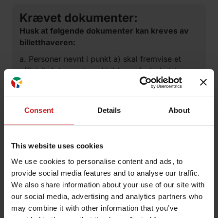
Krævet dokumenter:
Husk at følgende dokumenter kan kreves av
billetthaveren:
a. Personer nevnt i punkt a) skal fremvise et
offisielt dokument med bilde og fødselsdato.
b. Personer nevnt i avsnitt b) og c) skal fremvise
bevis for berettigelse ved hjelp av offisiell
dokumentasjon fra NAV (folketrygden) eller
Consent
Details
About
Norges Blindeforbund. Personer fra andre EØS-
land skal fremlegge tilsvarende dokumentasjon
fra sitt hjemland.
This website uses cookies
We use cookies to personalise content and ads, to
c. Personer nevnt i punkt d) skal fremvise
provide social media features and to analyse our traffic.
studiebevis og et brev fra sosialkontoret om at
We also share information about your use of our site with
studenten mottar stønad i henhold til den norske
our social media, advertising and analytics partners who
folketrygdloven. Personer fra andre EØS-land
may combine it with other information that you’ve
skal fremvise tilsvarende dokumentasjon fra sitt