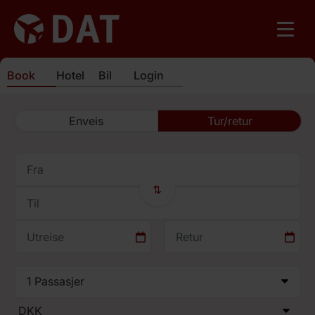
Book
Hotel
Bil
Login
Enveis
Tur/retur
⇄
1
Passasjer