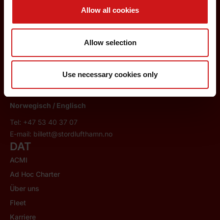
Allow all cookies
Dänisch / Englisch / Norwegisch
Tel: +45 76 92 30 40
Allow selection
E-mail:
kundeservice@dat.dk
Italienisch
Use necessary cookies only
Tel: +39 02 89 60 88 20
E-mail:
servizioclienti@flydat.it
Norwegisch /
Englisch
Tel: +47 53 40 37 07
E-mail:
billett@stordlufthamn.no
DAT
ACMI
Ad Hoc Charter
Über uns
Fleet
Karriere