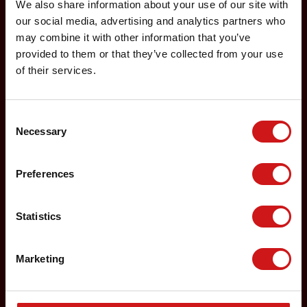
We also share information about your use of our site with
Gepäck
our social media, advertising and analytics partners who
may combine it with other information that you’ve
Interline Abkommen / DAT Partner Airlines
provided to them or that they’ve collected from your use
of their services.
Kinder
Reisen mit Tieren
Consent
Necessary
Selection
Reiseziele
Kundenbetreuung
Preferences
Deutsch /
Englisch
Saarbrücken (SCN-BER&HAM Routen)
Statistics
Tel .: +49 6893 83 300
E-mail:
dat@scn-airport.de
Marketing
Linz (LNZ-FRA Route)
Tel: +45 76 92 30 40
E-mail:
kundeservice@dat.dk