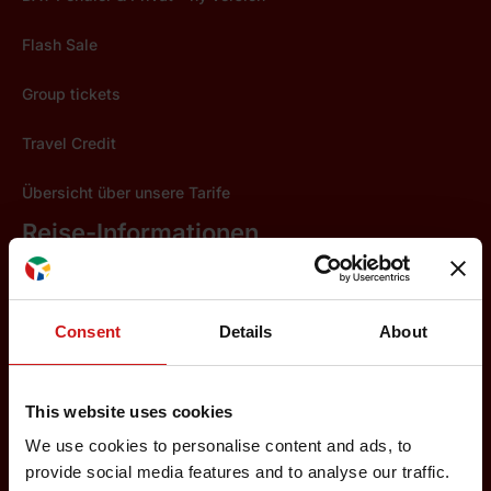
Flash Sale
Group tickets
Travel Credit
Übersicht über unsere Tarife
Reise-Informationen
Besondere Bedürfnisse
Check-in und Boarding
Consent
Details
About
Codeshare Frankfurt
This website uses cookies
Flugunregelmäßigkeiten
We use cookies to personalise content and ads, to
Fundbüro / Fundsachen
provide social media features and to analyse our traffic.