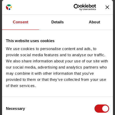
Consent
Details
About
This website uses cookies
We use cookies to personalise content and ads, to
provide social media features and to analyse our traffic.
We also share information about your use of our site with
our social media, advertising and analytics partners who
may combine it with other information that you’ve
provided to them or that they’ve collected from your use
of their services.
Ansøg om sponsorat hos DAT
Consent
DAT støtter udvalgte initiativer, events og
Necessary
Selection
samarbejder, der bidrager positivt til de lokalsamfund